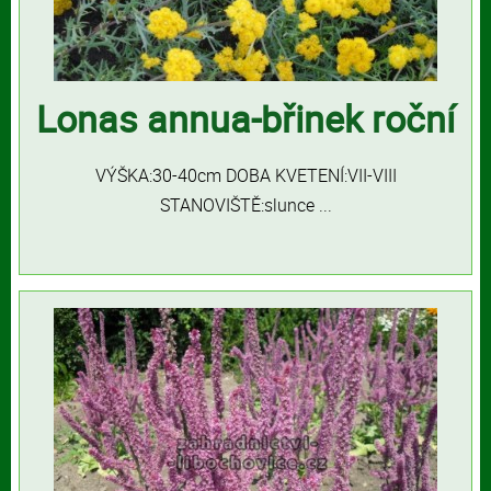
Lonas annua-břinek roční
VÝŠKA:30-40cm DOBA KVETENÍ:VII-VIII
STANOVIŠTĚ:slunce ...