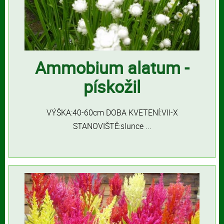
Ammobium alatum -
pískožil
VÝŠKA:40-60cm DOBA KVETENÍ:VII-X
STANOVIŠTĚ:slunce ...