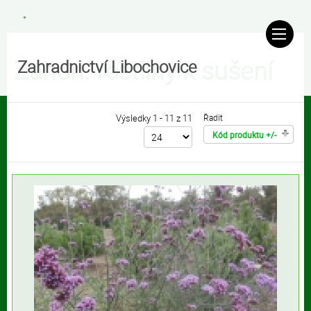
Záhon. rostliny k sušení
Zahradnictví Libochovice
Výsledky 1 - 11 z 11
Řadit
Kód produktu +/-