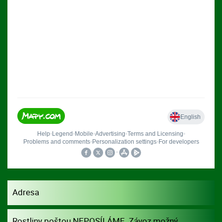
Adresa
Rostliny poštou NEPOSÍLÁME. Závoz možný