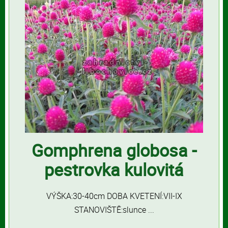
Gomphrena globosa -
pestrovka kulovitá
VÝŠKA:30-40cm DOBA KVETENÍ:VII-IX
STANOVIŠTĚ:slunce ...