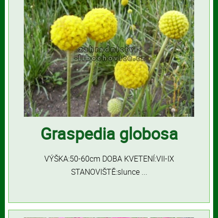
Graspedia globosa
VÝŠKA:50-60cm DOBA KVETENÍ:VII-IX
STANOVIŠTĚ:slunce ...