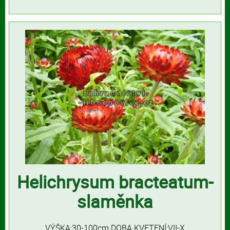
Helichrysum bracteatum-
slaměnka
VÝŠKA:30-100cm DOBA KVETENÍ:VII-X