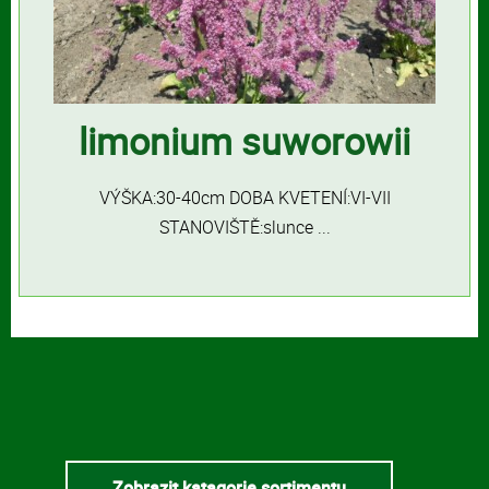
limonium suworowii
VÝŠKA:30-40cm DOBA KVETENÍ:VI-VII
STANOVIŠTĚ:slunce ...
Zobrazit katagorie sortimentu