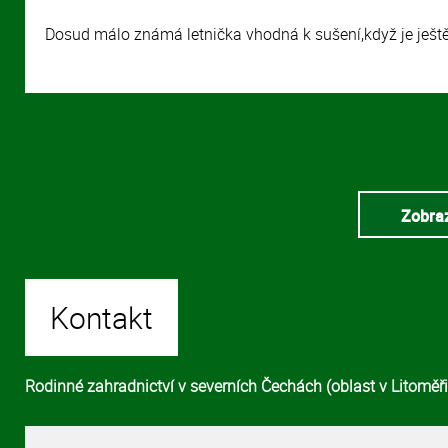
Dosud málo známá letnička vhodná k sušení,když je ještě
Zobraz
Kontakt
Rodinné zahradnictví v severních Čechách (oblast v Litoměřic