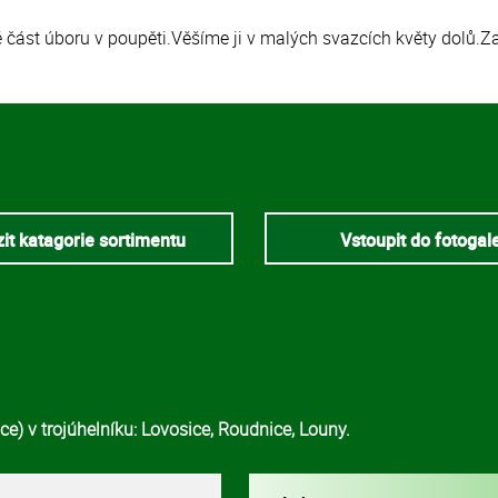
 část úboru v poupěti.Věšíme ji v malých svazcích květy dolů.Z
it katagorie sortimentu
Vstoupit do fotogal
e) v trojúhelníku: Lovosice, Roudnice, Louny.