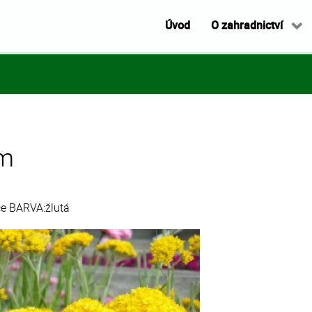
Úvod
O zahradnictví
um
e BARVA:žlutá