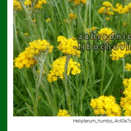
Helipterum_humbo_4c45e7d