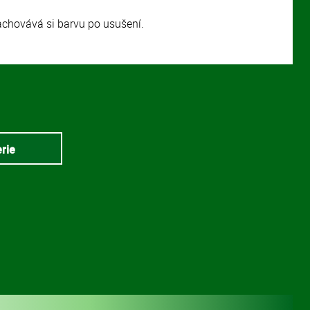
achovává si barvu po usušení.
erie