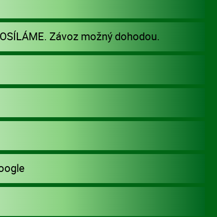
POSÍLÁME. Závoz možný dohodou.
oogle