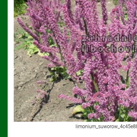
limonium_suworow_4c45e8