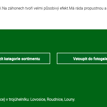
ní.Na záhonech tvoří velmi působivý efekt.Má ráda propustnou a
it katagorie sortimentu
Vstoupit do fotogal
e) v trojúhelníku: Lovosice, Roudnice, Louny.