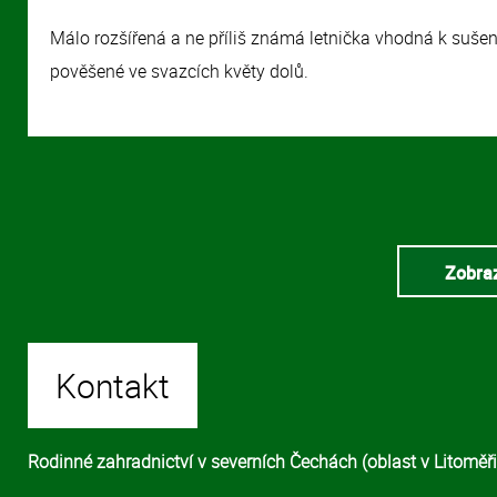
Málo rozšířená a ne příliš známá letnička vhodná k suše
pověšené ve svazcích květy dolů.
Zobraz
Kontakt
Rodinné zahradnictví v severních Čechách (oblast v Litoměřic