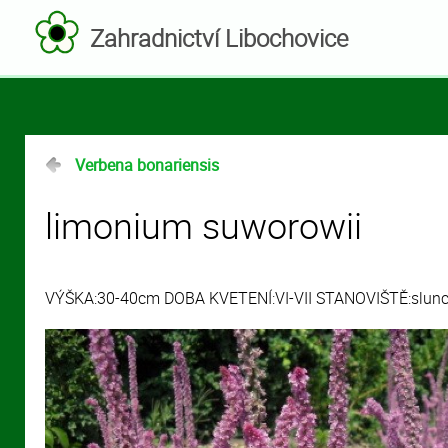
Zahradnictví Libochovice
Verbena bonariensis
limonium suworowii
VÝŠKA:30-40cm DOBA KVETENÍ:VI-VII STANOVIŠTĚ:slun