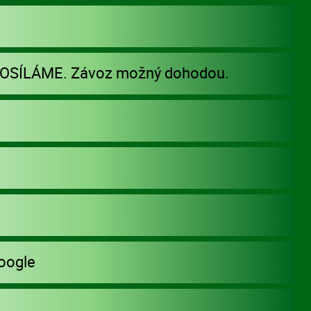
POSÍLÁME. Závoz možný dohodou.
oogle