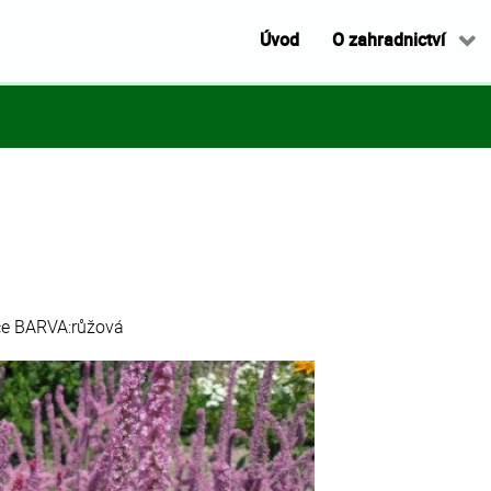
Úvod
O zahradnictví
ce BARVA:růžová