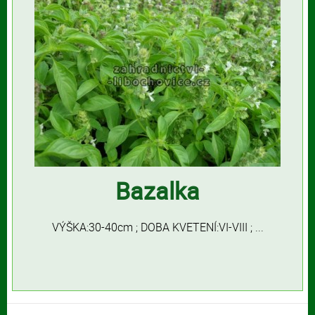
Bazalka
VÝŠKA:30-40cm ; DOBA KVETENÍ:VI-VIII ; ...