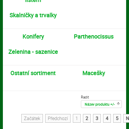
Skalničky a trvalky
Konifery
Parthenocissus
Zelenina - sazenice
Ostatní sortiment
Macešky
Řadit
Název produktu +/-
Začátek
Předchozí
1
2
3
4
5
N