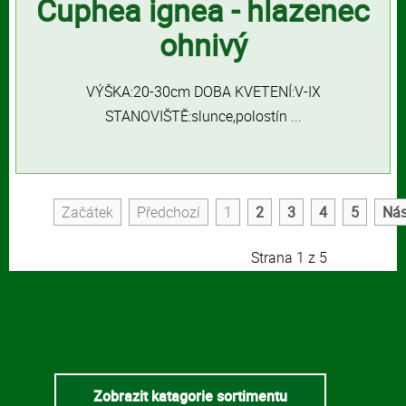
Cuphea ignea - hlazenec
ohnivý
VÝŠKA:20-30cm DOBA KVETENÍ:V-IX
STANOVIŠTĚ:slunce,polostín ...
Začátek
Předchozí
1
2
3
4
5
Nás
Strana 1 z 5
Zobrazit katagorie sortimentu