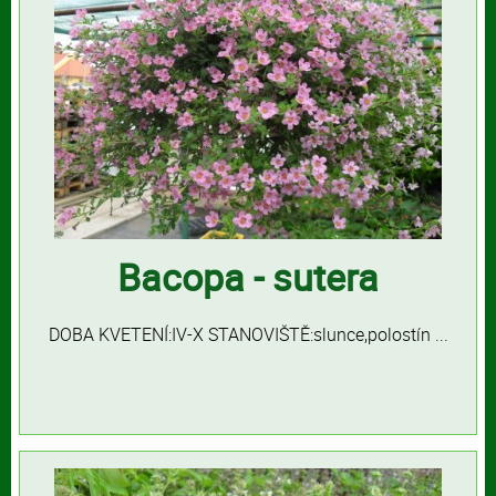
Bacopa - sutera
DOBA KVETENÍ:IV-X STANOVIŠTĚ:slunce,polostín ...