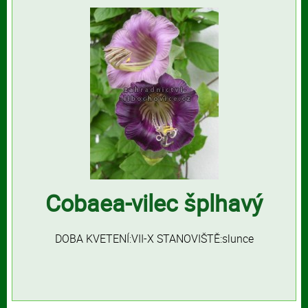
Cobaea-vilec šplhavý
DOBA KVETENÍ:VII-X STANOVIŠTĚ:slunce