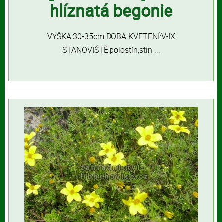
hlíznatá begonie
VÝŠKA:30-35cm DOBA KVETENÍ:V-IX
STANOVIŠTĚ:polostín,stín ...