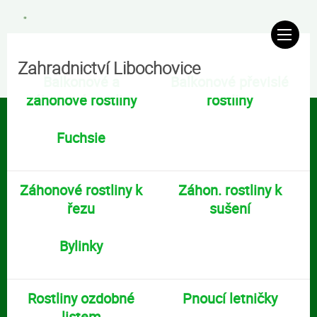
Zahradnictví Libochovice
Balkonové a
Balkonové převislé
záhonové rostliny
rostliny
Fuchsie
Záhonové rostliny k
Záhon. rostliny k
řezu
sušení
Bylinky
Rostliny ozdobné
Pnoucí letničky
listem