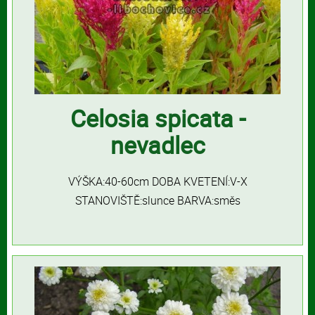
Celosia spicata -
nevadlec
VÝŠKA:40-60cm DOBA KVETENÍ:V-X
STANOVIŠTĚ:slunce BARVA:směs