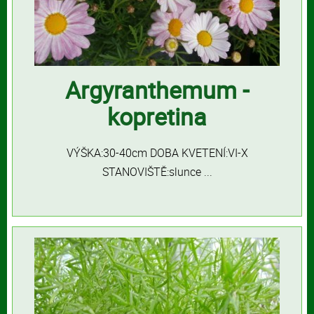
Argyranthemum -
kopretina
VÝŠKA:30-40cm DOBA KVETENÍ:VI-X
STANOVIŠTĚ:slunce ...