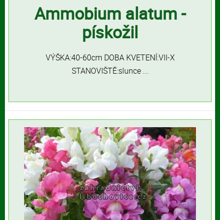
Ammobium alatum -
pískožil
VÝŠKA:40-60cm DOBA KVETENÍ:VII-X
STANOVIŠTĚ:slunce ...