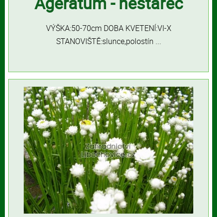
Ageratum - nestařec
VÝŠKA:50-70cm DOBA KVETENÍ:VI-X
STANOVIŠTĚ:slunce,polostín ...