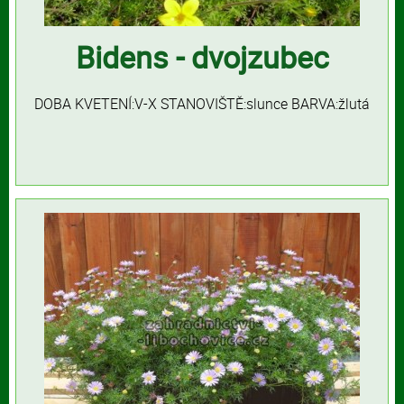
Bidens - dvojzubec
DOBA KVETENÍ:V-X STANOVIŠTĚ:slunce BARVA:žlutá