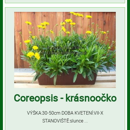
Coreopsis - krásnoočko
VÝŠKA:30-50cm DOBA KVETENÍ:VII-X
STANOVIŠTĚ:slunce ...