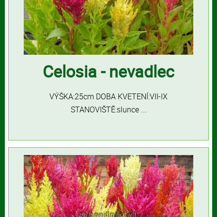
Celosia - nevadlec
VÝŠKA:25cm DOBA KVETENÍ:VII-IX
STANOVIŠTĚ:slunce ...