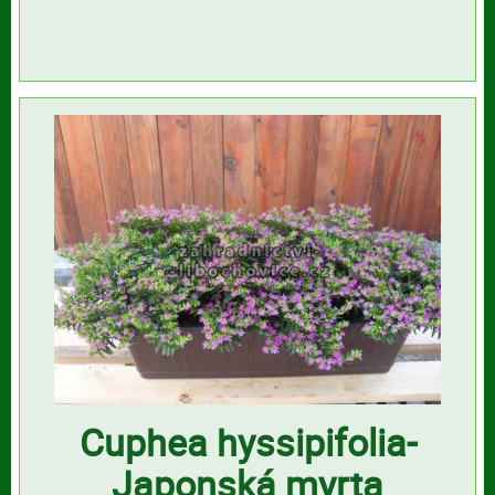
Cuphea hyssipifolia-
Japonská myrta