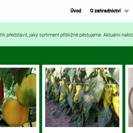
Úvod
O zahradnictví
mohli představit, jaký sortiment přibližně pěstujeme. Aktuální na